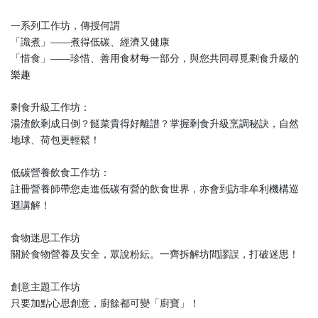
一系列工作坊，傳授何謂
「識煮」——煮得低碳、經濟又健康
「惜食」——珍惜、善用食材每一部分，與您共同尋覓剩食升級的
樂趣
剩食升級工作坊：
湯渣飲剩成日倒？餸菜貴得好離譜？掌握剩食升級烹調秘訣，自然
地球、荷包更輕鬆！
低碳營養飲食工作坊：
註冊營養師帶您走進低碳有營的飲食世界，亦會到訪非牟利機構巡
迴講解！
食物迷思工作坊
關於食物營養及安全，眾說粉紜。一齊拆解坊間謬誤，打破迷思！
創意主題工作坊
只要加點心思創意，廚餘都可變「廚寶」！