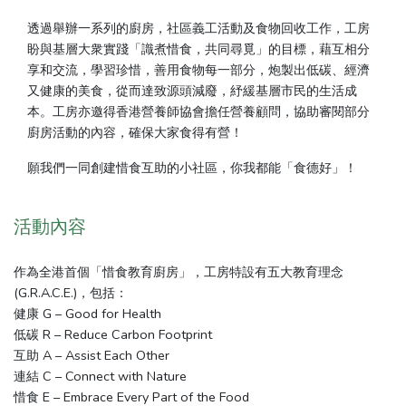
透過舉辦一系列的廚房，社區義工活動及食物回收工作，工房
盼與基層大衆實踐「識煮惜食，共同尋覓」的目標，藉互相分
享和交流，學習珍惜，善用食物每一部分，炮製出低碳、經濟
又健康的美食，從而達致源頭減廢，紓緩基層市民的生活成
本。工房亦邀得香港營養師協會擔任營養顧問，協助審閱部分
廚房活動的內容，確保大家食得有營！
願我們一同創建惜食互助的小社區，你我都能「食德好」！
活動內容
作為全港首個「惜食教育廚房」，工房特設有五大教育理念
(G.R.A.C.E.)，包括：
健康 G – Good for Health
低碳 R – Reduce Carbon Footprint
互助 A – Assist Each Other
連結 C – Connect with Nature
惜食 E – Embrace Every Part of the Food