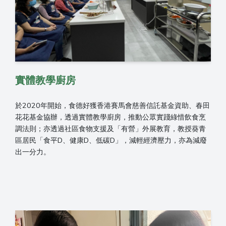
實體教學廚房
於2020年開始，食德好獲香港賽馬會慈善信託基金資助、春田
花花基金協辦，透過實體教學廚房，推動公眾實踐綠惜飲食烹
調法則；亦透過社區食物支援及「有營」外展教育，教授葵青
區居民「食平D、健康D、低碳D」，減輕經濟壓力，亦為減廢
出一分力。