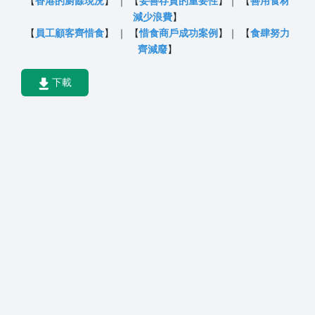
【
香港的廚餘現況
】 ｜ 【
妥善存貨的重要性
】｜ 【
善用食材
減少浪費
】
【
員工顧客齊惜食
】 ｜ 【
惜食商戶成功案例
】｜ 【
食肆努力
齊減廢
】
下載