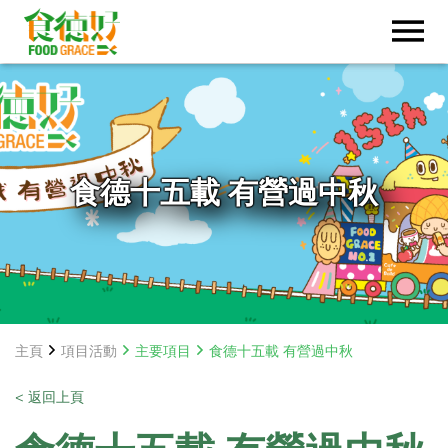
食德十五載 有營過中秋
主頁
項目活動
主要項目
食德十五載 有營過中秋
< 返回上頁