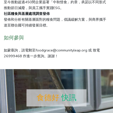
至今推動超過450間企業簽署「中秋惜食」約章，承諾以不同形式
推動節日減廢，與員工攜手實踐ESG。
社區糧食與基層處境調查發佈
發佈和分析有關基層面對的糧食問題，倡議緩解方案，與商界攜手
達至聯合國可持續發展目標。
如何參與
如蒙垂詢，請電郵至
foodgrace@communityleap.org
或 致電
26999468
作進一步查詢。謝謝！
食德好
快訊